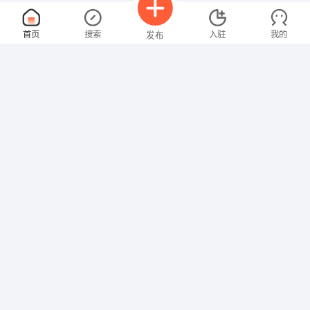
小车司机
面议
首页
搜索
入驻
我的
发布
08-06
性别不限
经验不限
东营今安龙精细化工有限公司
申请
山东省东营市东营港开发区
行政专员
面议
招聘信息
求职简历
08-06
性别不限
经验不限
山东龙翔实业有限公司
申请
山东省东营市利津县经济开发区利十路15号
工程管理经理
面议
08-06
性别不限
经验不限
山东盈盛环境工程有限公司
申请
山东省济南市解放路国华经典