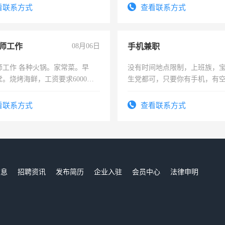
号同微信
看联系方式
查看联系方式
师工作
08月06日
手机兼职
师工作 各种火锅。家常菜。早
没有时间地点限制，上班族，
。烧烤海鲜，工资要求6000以
生党都可，只要你有手机，有
间，一单一结，一天二三十不
勤快的四五十，每天挣零花钱
看联系方式
查看联系方式
信息
招聘资讯
发布简历
企业入驻
会员中心
法律申明
们