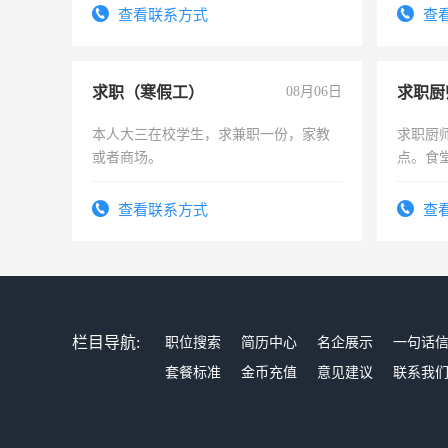
查看联系方式
查
求职（寒假工）
08月06日
求职厨
本人大三在校学生，求兼职一份，家教
求职厨
或者商场。
点。食堂
上
查看联系方式
查
栏目导航:
职位搜索
简历中心
名企展示
一句话
套餐标准
金币充值
意见建议
联系我