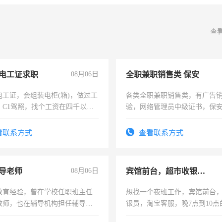
查
电工证求职
08月06日
全职兼职销售类 保安
电工证，会组装电柜(箱)，做过工
各类全职兼职销售类，有广告
；C1驾照，找个工资在四千以
验，网络管理员中级证书，保
强县以外需要有住宿，保险勿扰
队长，形象岗或幼儿园保安，
有高低压电工证和十几年工作
看联系方式
查看联系方式
导老师
08月06日
宾馆前台，超市收银员，淘宝客服
教育经验，曾在学校任职班主任
想找一个夜班工作，宾馆前台
教师，也在辅导机构担任辅导教
银员，淘宝客服，晚7点到10点
周一至周五辅导老师的工作
工，麻烦看到的老板加我微信