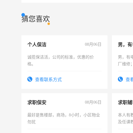
猜您喜欢
个人保洁
08月06日
男，有
诚揽保洁活，公司的标准，优惠的价
男，有
格。
厂维修
上，枣
电话
查看联系方式
查
求职保安
08月06日
求职辅
最好是售楼部，商场，8小时，小区物业
本人有
勿扰
及任课
师，求