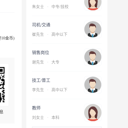
朱女士
·
中专/技校
司机/交通
崔先生
·
高中以下
10金币)
销售岗位
谢先生
·
大专
技工/普工
李先生
·
高中以下
教师
息
刘女士
·
本科