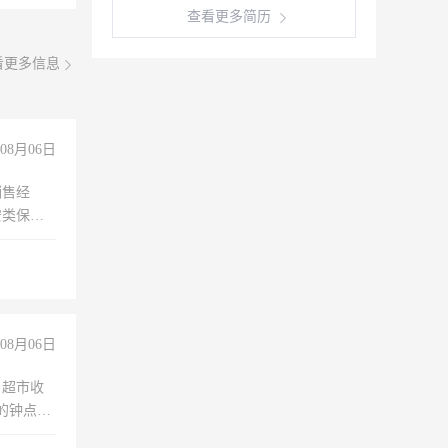
查看更多简历
看更多信息
08月06日
销售经
安类保安
维修水电
经验
08月06日
，超市收
的钟点
聊，手机